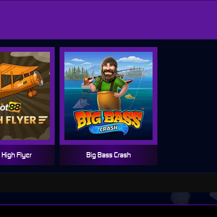
 High Flyer
Big Bass Crash