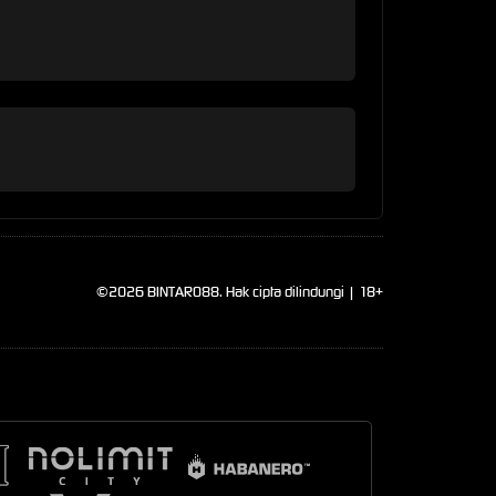
©2026 BINTARO88. Hak cipta dilindungi | 18+