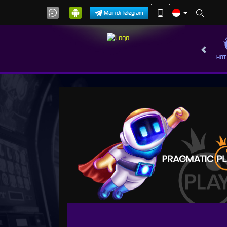
Main di Telegram
HOT