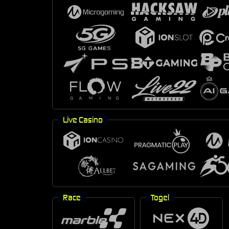
Live Casino
Race
Togel