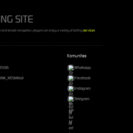
NG SITE
e and simple navigation, players can enjoy a variety of betting
services
Komunitas
8506
Whatsapp
INK_RESMIbot
Facebook
Instagram
Telegram