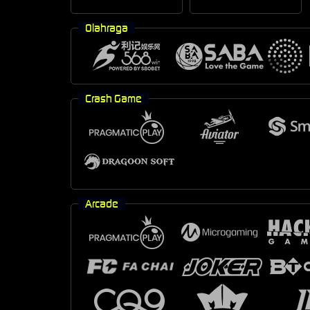
Olahraga
Crash Game
Arcade