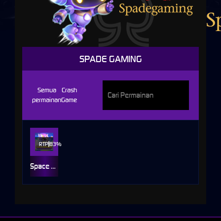
SPADE GAMING
Semua
Crash
permainan
Game
RTP
83%
Space Crasher