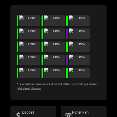
* Selama bank maintenance dan bank offline deposit dan penarikan
tidak dapat diproses
Deposit
Penarikan