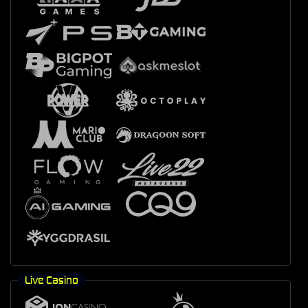
Live Casino