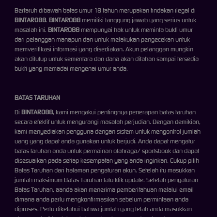
Bertaruh dibawah batas umur 18 tahun merupakan tindakan ilegal di
BINTARO88
.
BINTARO88
memiliki tanggung jawab yang serius untuk
masalah ini.
BINTARO88
mempunyai hak untuk meminta bukti umur
dari pelanggan manapun dan untuk melakukan pengecekan untuk
memverifikasi informasi yang disediakan. Akun pelanggan mungkin
akan ditutup untuk sementara dan dana akan ditahan sampai tersedia
bukti yang memadai mengenai umur anda.
BATAS TARUHAN
Di
BINTARO88
, kami mengakui pentingnya penerapan batas taruhan
secara efektif untuk mengurangi masalah perjudian. Dengan demikian,
kami menyediakan pengguna dengan sistem untuk mengontrol jumlah
uang yang dapat anda gunakan untuk berjudi. Anda dapat mengatur
batas taruhan anda untuk permainan olahraga/ sportsbook dan dapat
disesuaikan pada setiap kesempatan yang anda inginkan. Cukup pilih
Batas Taruhan dari halaman pengaturan akun. Setelah itu masukkan
jumlah maksimum Batas Taruhan lalu klik update. Setelah pengaturan
Batas Taruhan, aanda akan menerima pemberitahuan melalui email
dimana anda perlu mengkonfirmasikan sebelum permintaan anda
diproses. Perlu diketahui bahwa jumlah yang telah anda masukkan