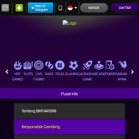
Main di
MASUK
DAFTAR
Telegram
HOT
SLOTS
LIVE
RACE
TOGEL
OLAHRAGA
CRASH
ARCADE
POKER
SABUNG
PROMO
GAMES
CASINO
GAME
AYAM
Pusat Info
Tentang BINTARO88
Responsible Gambling