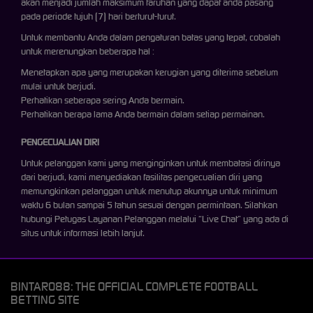
akan menjadi jumlah maksimum taruhan yang dapat anda pasang
pada periode tujuh (7) hari berturut-turut.
Untuk membantu Anda dalam pengaturan batas yang tepat, cobalah
untuk merenungkan beberapa hal :
Menetapkan apa yang merupakan kerugian yang diterima sebelum
mulai untuk berjudi.
Perhatikan seberapa sering Anda bermain.
Perhatikan berapa lama Anda bermain dalam setiap permainan.
PENGECUALIAN DIRI
Untuk pelanggan kami yang menginginkan untuk membatasi dirinya
dari berjudi, kami menyediakan fasilitas pengecualian diri yang
memungkinkan pelanggan untuk menutup akunnya untuk minimum
waktu 6 bulan sampai 5 tahun sesuai dengan permintaan. Silahkan
hubungi Petugas Layanan Pelanggan melalui “Live Chat” yang ada di
situs untuk informasi lebih lanjut.
BINTARO88: THE OFFICIAL COMPLETE FOOTBALL
BETTING SITE