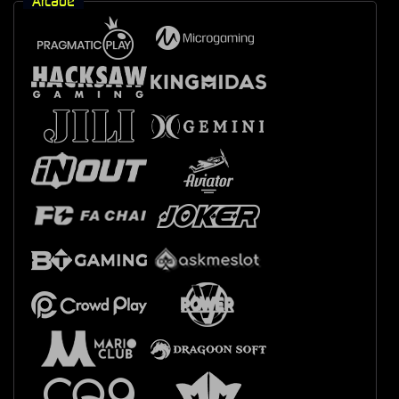
Arcade