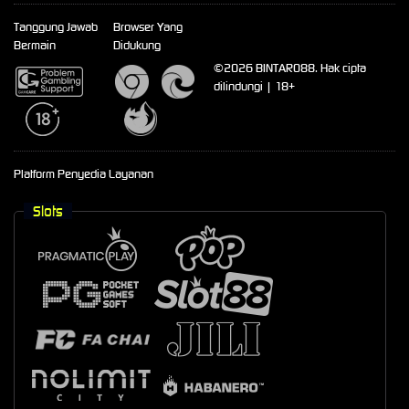
Tanggung Jawab
Browser Yang
Bermain
Didukung
©2026 BINTARO88. Hak cipta
dilindungi | 18+
Platform Penyedia Layanan
Slots