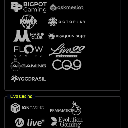
Live Casino