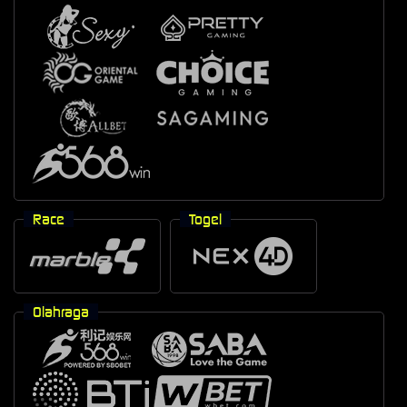
Race
Togel
Olahraga