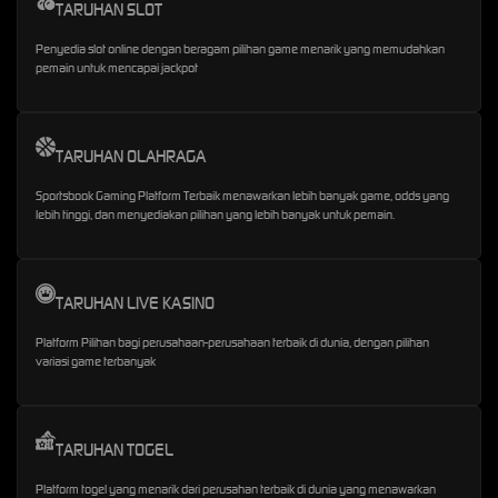
TARUHAN SLOT
Penyedia slot online dengan beragam pilihan game menarik yang memudahkan
pemain untuk mencapai jackpot
TARUHAN OLAHRAGA
Sportsbook Gaming Platform Terbaik menawarkan lebih banyak game, odds yang
lebih tinggi, dan menyediakan pilihan yang lebih banyak untuk pemain.
TARUHAN LIVE KASINO
Platform Pilihan bagi perusahaan-perusahaan terbaik di dunia, dengan pilihan
variasi game terbanyak
TARUHAN TOGEL
Platform togel yang menarik dari perusahan terbaik di dunia yang menawarkan