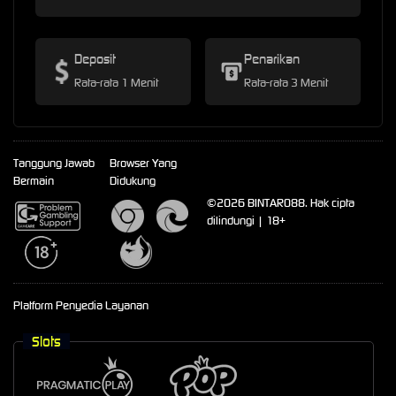
Deposit
Penarikan
Rata-rata 1 Menit
Rata-rata 3 Menit
Tanggung Jawab
Browser Yang
Bermain
Didukung
©2026 BINTARO88. Hak cipta
dilindungi | 18+
Platform Penyedia Layanan
Slots