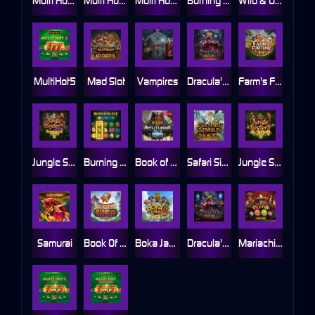
Multi Hot 10
Multi Hot 20
Multi Hot 40
Burning Ice 40
Wild & Gods
MultiHot5
Mad Slot
Vampires
Dracula's Fortune
Farm's Fortune
Jungle Sisters Deluxe
Burning Ice
Book of Futuria
Safari Simba
Jungle Sisters
Samurai
Book Of Bonanza
Boka Jamba 10
Dracula's Fortune Halloween Edition
Mariachi Coins