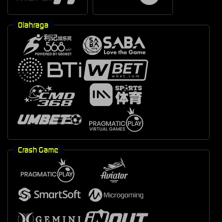
Olahraga
Crash Game