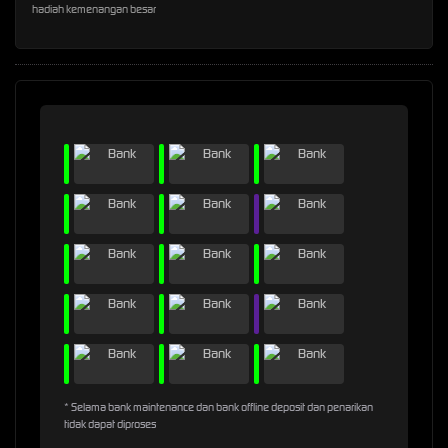
hadiah kemenangan besar
* Selama bank maintenance dan bank offline deposit dan penarikan
tidak dapat diproses