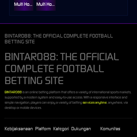
Multi Hot 5 Wild
Multi Hot Wild Ways
BINTARO88: THE OFFICIAL COMPLETE FOOTBALL
BETTING SITE
BINTARO88: THE OFFICIAL
COMPLETE FOOTBALL
BETTING SITE
BINTARO88
is an online betting platform that offers a variety of international sports markets,
supported by a modern system and easy-to-use access. With a responsive interface and
simple navigation, players can enjoy a variety of betting
services anytime
, anywhere, via
desktop or mobile devices.
Kebijaksanaan
Platform
Kategori
Dukungan
Komunitas